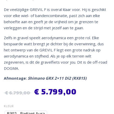
De veelzijdige GREVIL F is overal klaar voor. Hij is geschikt
voor elke wiel- of bandencombinatie, past zich aan elke
behoefte aan en geeft je de vrijheid om je grenzen te
verleggen en de strijd met jezelf aan te gaan.
Zelfs in gravel speelt aerodynamica een grote rol. Elke
bespaarde watt brengt je dichter bij de overwinning, dus
het ontwerp van de GREVIL F legt een grote nadruk op
aerodynamica en stijfheid. Als je op elk terrein wilt
zegevieren, is dit de gravelfiets voor jou. Dit is de off-road
DOGMA.
Afmontage:
Shimano GRX 2×11 Di2 (RX815)
€
5.799,00
€
6.799,00
KLEUR
B302 - Radiant Aura