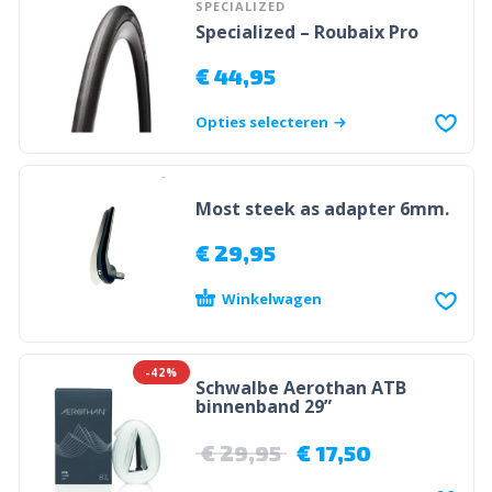
SPECIALIZED
Specialized – Roubaix Pro
€
44,95
Opties selecteren
Most steek as adapter 6mm.
€
29,95
Winkelwagen
-42%
Schwalbe Aerothan ATB
binnenband 29”
€
29,95
€
17,50