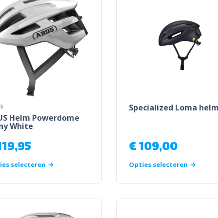
Specialized Loma hel
S
US Helm Powerdome
ny White
119,95
€
109,00
ies selecteren
Opties selecteren