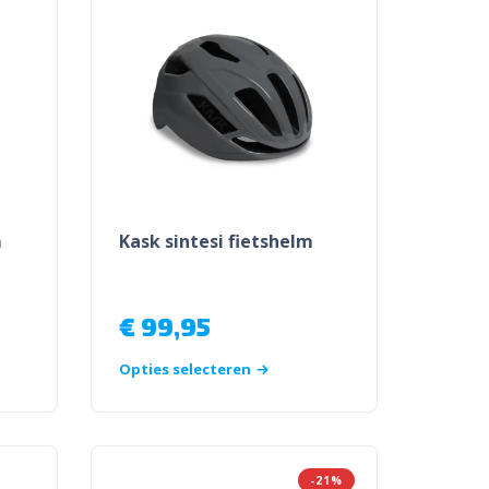
m
Kask sintesi fietshelm
€
99,95
Opties selecteren
-21%