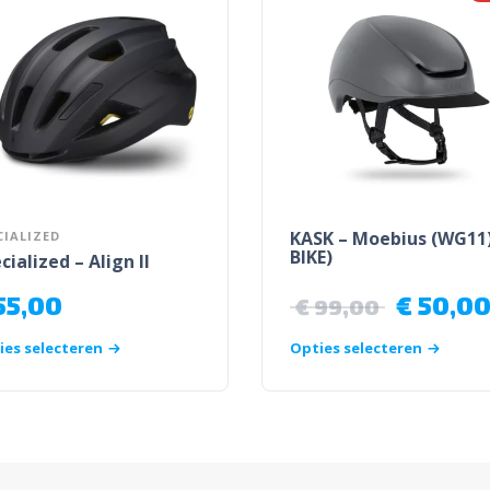
KASK – Moebius (WG11)
CIALIZED
BIKE)
cialized – Align II
55,00
€
50,0
€
99,00
ies selecteren
Opties selecteren