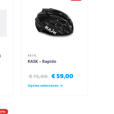
3
KASK
KASK – Rapido
€
59,00
€
75,00
Opties selecteren
49%