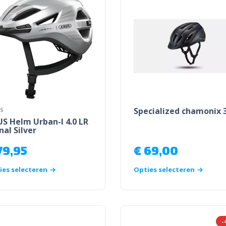
Specialized chamonix 
S
S Helm Urban-I 4.0 LR
nal Silver
79,95
€
69,00
ies selecteren
Opties selecteren
-