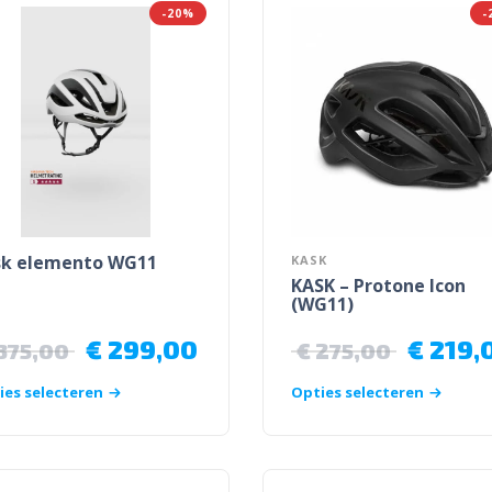
-20%
-
sk elemento WG11
KASK
KASK – Protone Icon
(WG11)
€
299,00
€
219,
375,00
€
275,00
ies selecteren
Opties selecteren