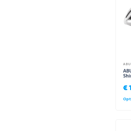
ABU
AB
Shi
€
Opt