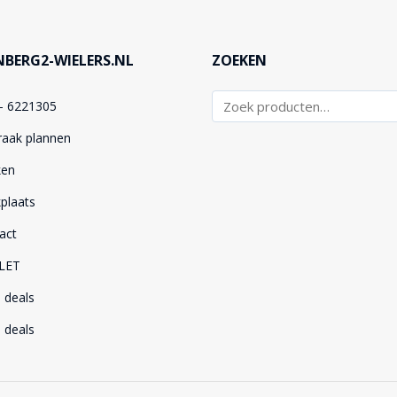
BERG2-WIELERS.NL
ZOEKEN
– 6221305
raak plannen
ken
plaats
act
LET
 deals
 deals