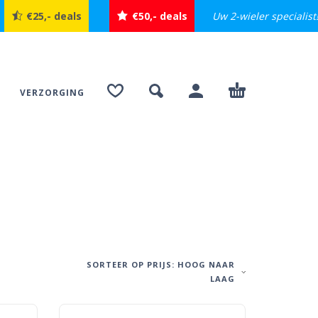
Uw 2-wieler specialist
€25,- deals
€50,- deals
VERZORGING
SORTEER OP PRIJS: HOOG NAAR
LAAG