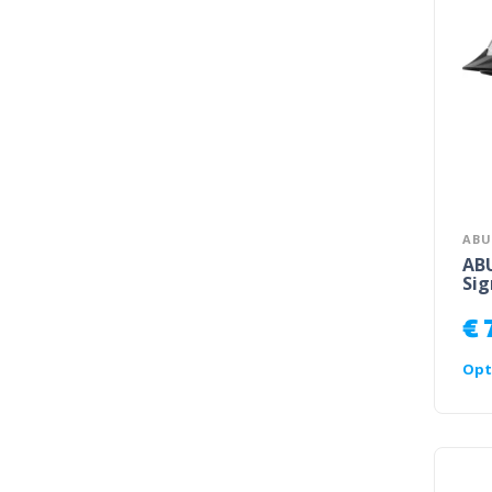
ABU
ABU
Sig
€
Opt