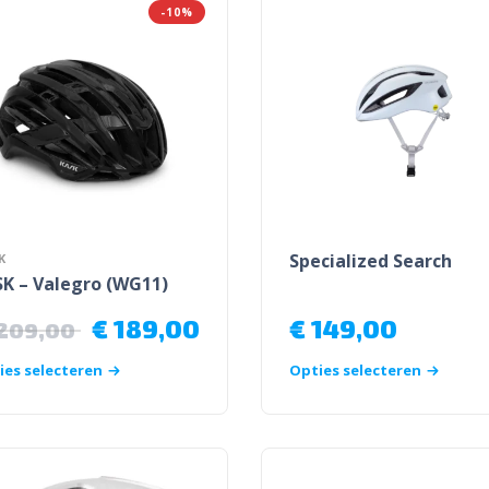
-10%
Specialized Search
K
K – Valegro (WG11)
€
189,00
€
149,00
209,00
ies selecteren
Opties selecteren