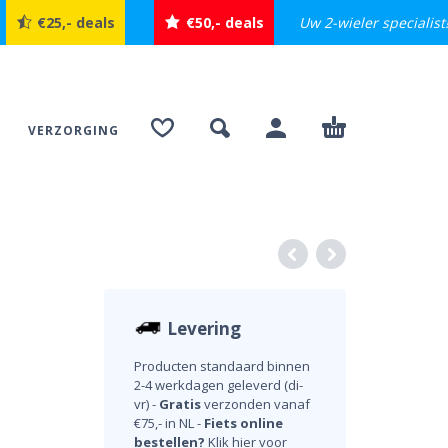
Uw 2-wieler specialist
€25,- deals
€50,- deals
VERZORGING
Levering
Producten standaard binnen
2-4 werkdagen geleverd (di-
vr) -
Gratis
verzonden vanaf
€75,- in NL -
Fiets online
bestellen?
Klik hier voor