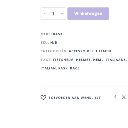
-
+
Winkelwagen
MERK:
KASK
SKU:
N/B
CATEGORIEËN:
ACCESSOIRES
,
HELMEN
TAGS:
FIETSHELM
,
HELMET
,
HEML
,
ITALIAANS
,
ITALIAN
,
KASK
,
RACE
TOEVOEGEN AAN WENSLIJST