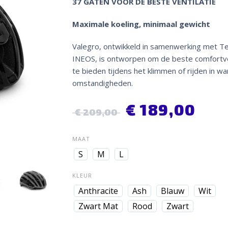
37 GATEN VOOR DE BESTE VENTILATIE
Maximale koeling, minimaal gewicht
Valegro, ontwikkeld in samenwerking met 
INEOS, is ontworpen om de beste comfortve
te bieden tijdens het klimmen of rijden in w
omstandigheden.
€
189,00
€
209,00
MAAT
S
M
L
KLEUR
Anthracite
Ash
Blauw
Wit
Zwart Mat
Rood
Zwart