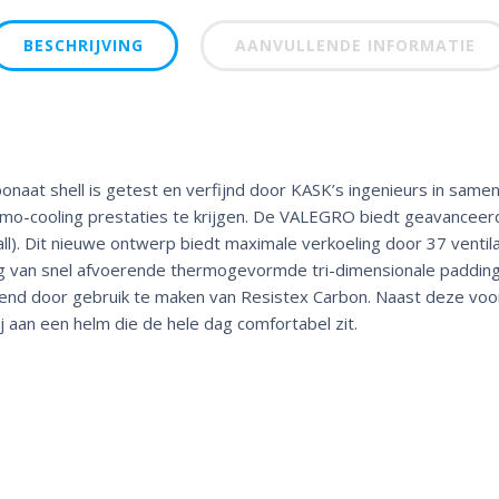
BESCHRIJVING
AANVULLENDE INFORMATIE
onaat shell is getest en verfijnd door KASK’s ingenieurs in sam
rmo-cooling prestaties te krijgen. De VALEGRO biedt geavanceer
ll). Dit nieuwe ontwerp biedt maximale verkoeling door 37 vent
van snel afvoerende thermogevormde tri-dimensionale padding is 
end door gebruik te maken van Resistex Carbon. Naast deze voo
j aan een helm die de hele dag comfortabel zit.