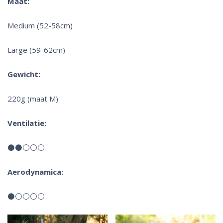
Maat:
Medium (52-58cm)
Large (59-62cm)
Gewicht:
220g (maat M)
Ventilatie:
⚫⚫⚪⚪⚪
Aerodynamica:
⚫⚪⚪⚪⚪