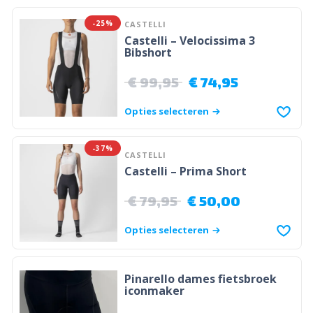
-25%
CASTELLI
Castelli – Velocissima 3
Bibshort
€
99,95
€
74,95
Opties selecteren
-37%
CASTELLI
Castelli – Prima Short
€
79,95
€
50,00
Opties selecteren
Pinarello dames fietsbroek
iconmaker