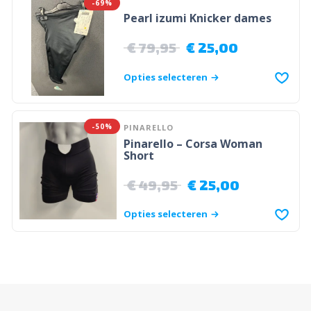
-69%
Pearl izumi Knicker dames
€
79,95
€
25,00
Opties selecteren
-50%
PINARELLO
Pinarello – Corsa Woman
Short
€
49,95
€
25,00
Opties selecteren