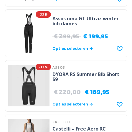
-33%
Assos uma GT Ultraz winter
bib dames
€
299,95
€
199,95
Opties selecteren
-14%
ASSOS
DYORA RS Summer Bib Short
S9
€
220,00
€
189,95
Opties selecteren
CASTELLI
Castelli – Free Aero RC