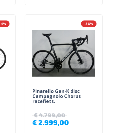
34%
-38%
Pinarello Gan-K disc
Campagnolo Chorus
racefiets.
€
4.799,00
€
2.999,00