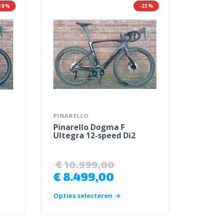
18%
-23%
PINARELLO
Pinarello Dogma F
Ultegra 12-speed Di2
€
10.999,00
€
8.499,00
Opties selecteren