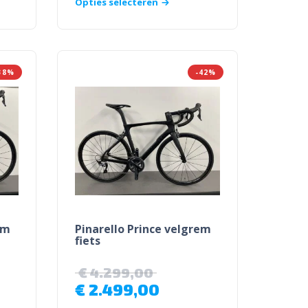
Opties selecteren
38%
-42%
em
Pinarello Prince velgrem
fiets
€
4.299,00
€
2.499,00