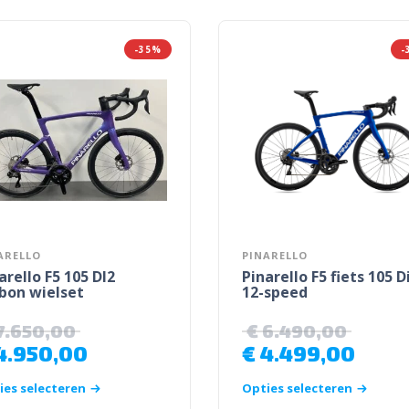
-35%
-
ARELLO
PINARELLO
arello F5 105 DI2
Pinarello F5 fiets 105 D
bon wielset
12-speed
7.650,00
€
6.490,00
4.950,00
€
4.499,00
ies selecteren
Opties selecteren