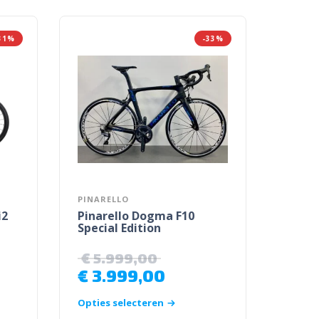
31%
-33%
PINARELLO
i2
Pinarello Dogma F10
Special Edition
€
5.999,00
€
3.999,00
Opties selecteren