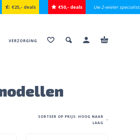
Uw 2-wieler specialist
€25,- deals
€50,- deals
VERZORGING
 modellen
SORTEER OP PRIJS: HOOG NAAR
LAAG