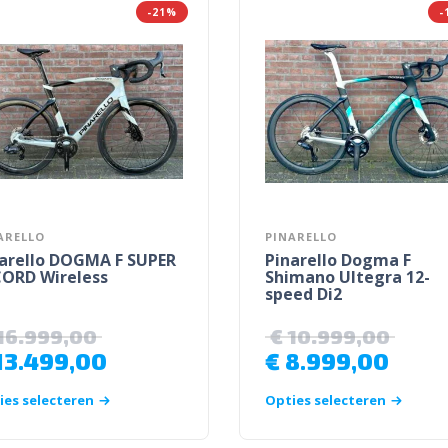
-21%
-
ARELLO
PINARELLO
arello DOGMA F SUPER
Pinarello Dogma F
ORD Wireless
Shimano Ultegra 12-
speed Di2
16.999,00
€
10.999,00
13.499,00
€
8.999,00
ies selecteren
Opties selecteren