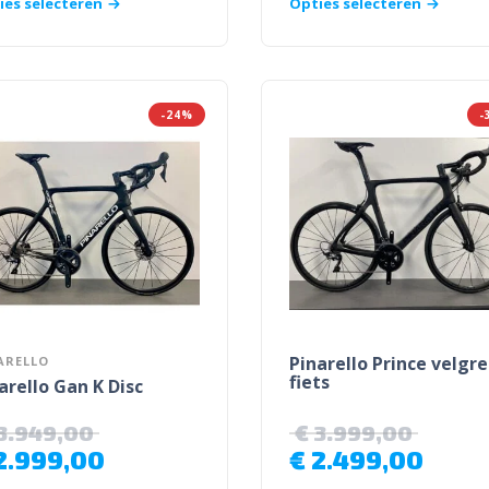
ies selecteren
Opties selecteren
-24%
-
Pinarello Prince velgr
ARELLO
fiets
arello Gan K Disc
3.949,00
€
3.999,00
2.999,00
€
2.499,00