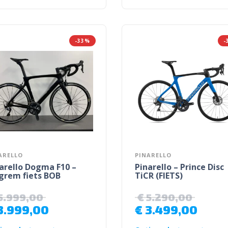
-33%
-
ARELLO
PINARELLO
arello Dogma F10 –
Pinarello – Prince Disc
grem fiets BOB
TiCR (FIETS)
5.999,00
€
5.290,00
3.999,00
€
3.499,00