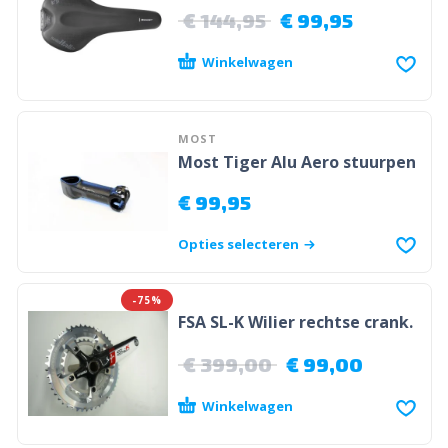
€
144,95
€
99,95
Winkelwagen
MOST
Most Tiger Alu Aero stuurpen
€
99,95
Opties selecteren
-75%
FSA SL-K Wilier rechtse crank.
€
399,00
€
99,00
Winkelwagen