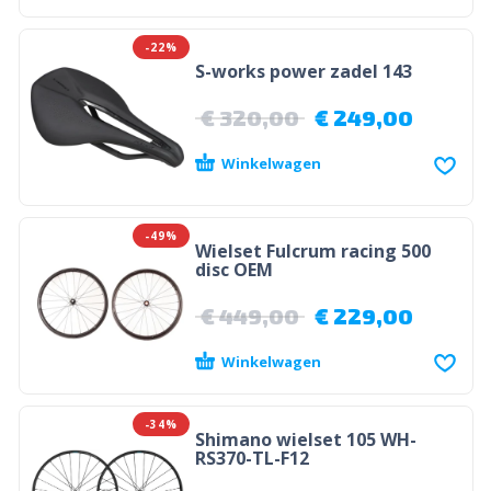
-22%
S-works power zadel 143
€
320,00
€
249,00
Winkelwagen
-49%
Wielset Fulcrum racing 500
disc OEM
€
449,00
€
229,00
Winkelwagen
-34%
Shimano wielset 105 WH-
RS370-TL-F12