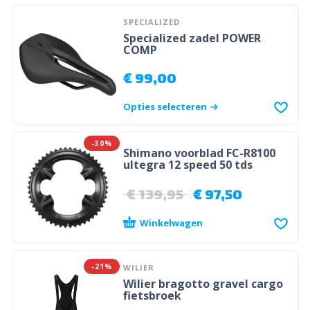
SPECIALIZED
Specialized zadel POWER
COMP
€
99,00
Opties selecteren
-30%
Shimano voorblad FC-R8100
ultegra 12 speed 50 tds
€
139,95
€
97,50
Winkelwagen
-21%
WILIER
Wilier bragotto gravel cargo
fietsbroek