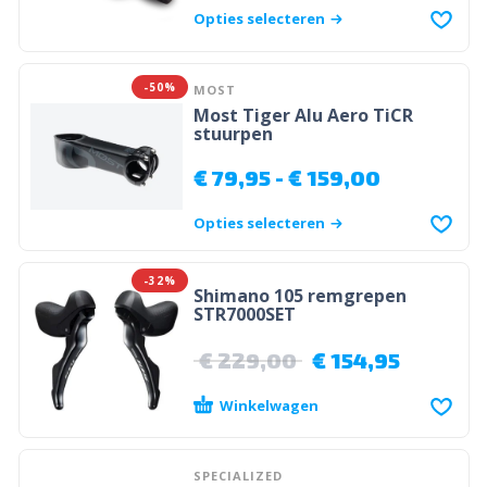
Opties selecteren
-50%
MOST
Most Tiger Alu Aero TiCR
stuurpen
€
79,95
-
€
159,00
Opties selecteren
-32%
Shimano 105 remgrepen
STR7000SET
€
229,00
€
154,95
Winkelwagen
SPECIALIZED