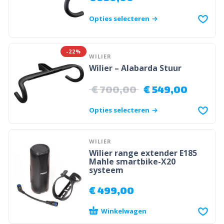
Opties selecteren
-22%
WILIER
Wilier – Alabarda Stuur
€
700,00
€
549,00
Opties selecteren
WILIER
Wilier range extender E185
Mahle smartbike-X20
systeem
€
499,00
Winkelwagen