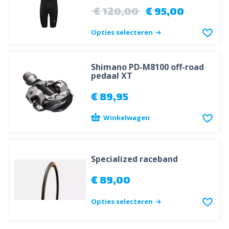
€
120,00
€
95,00
Opties selecteren
Shimano PD-M8100 off-road
pedaal XT
€
89,95
Winkelwagen
Specialized raceband
€
89,00
Opties selecteren