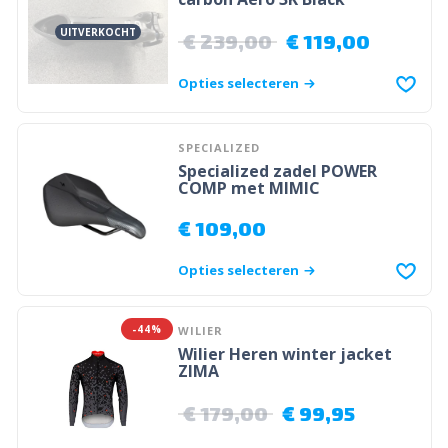
UITVERKOCHT
€
239,00
€
119,00
Opties selecteren
SPECIALIZED
Specialized zadel POWER
COMP met MIMIC
€
109,00
Opties selecteren
-44%
WILIER
Wilier Heren winter jacket
ZIMA
€
179,00
€
99,95