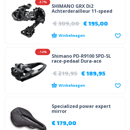
-37%
SHIMANO GRX Di2
Achterderailleur 11-speed
€
309,00
€
195,00
Winkelwagen
-14%
Shimano PD-R9100 SPD-SL
race-pedaal Dura-ace
€
219,95
€
189,95
Winkelwagen
Specialized power expert
mirror
€
179,00