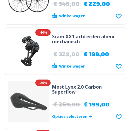
€
348,00
€
229,00
Winkelwagen
-40%
Sram XX1 achterderralieur
mechanisch
€
329,00
€
199,00
Winkelwagen
-26%
Most Lynx 2.0 Carbon
Superflow
€
269,00
€
199,00
Opties selecteren