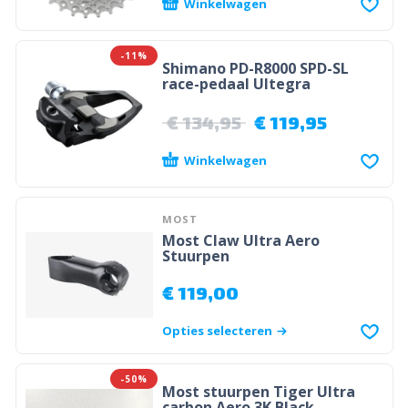
Winkelwagen
-11%
Shimano PD-R8000 SPD-SL
race-pedaal Ultegra
€
134,95
€
119,95
Winkelwagen
MOST
Most Claw Ultra Aero
Stuurpen
€
119,00
Opties selecteren
-50%
Most stuurpen Tiger Ultra
carbon Aero 3K Black