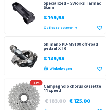
Specialized – SWorks Tarmac
Stem
€
149,95
Opties selecteren
Shimano PD-M9100 off-road
pedaal XTR
€
129,95
Winkelwagen
-32%
Campagnolo chorus cassette
11 speed
€
183,00
€
125,00