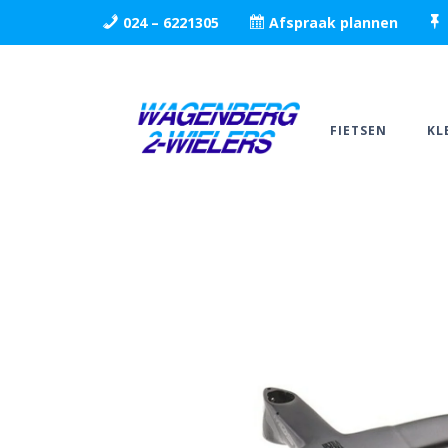
024 – 6221305
Afspraak plannen
FIETSEN
KL