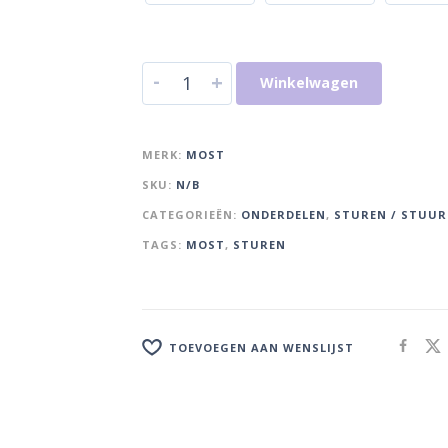
-
+
Winkelwagen
MERK:
MOST
SKU:
N/B
CATEGORIEËN:
ONDERDELEN
,
STUREN / STUU
TAGS:
MOST
,
STUREN
TOEVOEGEN AAN WENSLIJST