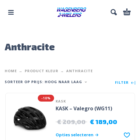
Anthracite
HOME
PRODUCT KLEUR
ANTHRACITE
SORTEER OP PRIJS: HOOG NAAR LAAG
FILTER
-10%
KASK
KASK – Valegro (WG11)
€
209,00
€
189,00
Opties selecteren