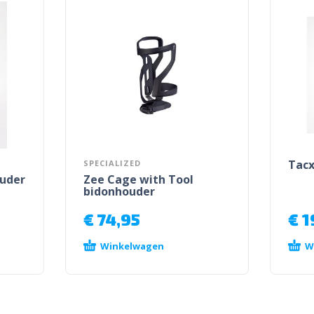
Tacx
SPECIALIZED
uder
Zee Cage with Tool
bidonhouder
€
74,95
€
1
Winkelwagen
W