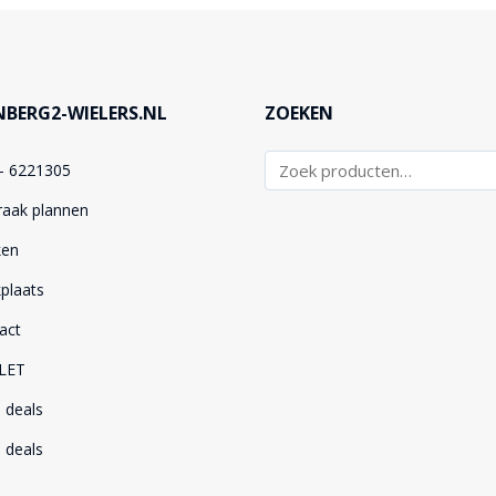
BERG2-WIELERS.NL
ZOEKEN
– 6221305
raak plannen
ken
plaats
act
LET
 deals
 deals