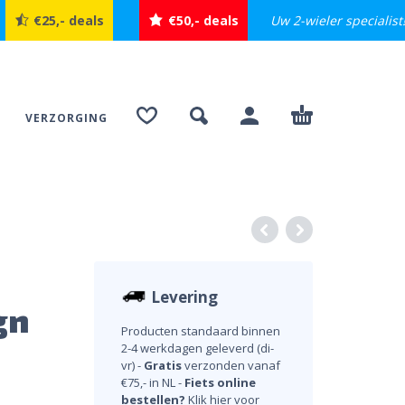
Uw 2-wieler specialist
€25,- deals
€50,- deals
VERZORGING
Levering
gn
Producten standaard binnen
2-4 werkdagen geleverd (di-
vr) -
Gratis
verzonden vanaf
€75,- in NL -
Fiets online
bestellen?
Klik hier voor