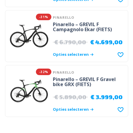
-31%
PINARELLO
Pinarello – GREVIL F
Campagnolo Ekar (FIETS)
€
6.790,00
€
4.699,00
Opties selecteren
-32%
PINARELLO
Pinarello – GREVIL F Gravel
bike GRX (FIETS)
€
5.890,00
€
3.999,00
Opties selecteren