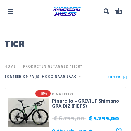
TICR
HOME
PRODUCTEN GETAGGED “TICR”
SORTEER OP PRIJS: HOOG NAAR LAAG
FILTER
-15%
PINARELLO
Pinarello – GREVIL F Shimano
GRX Di2 (FIETS)
€
6.799,00
€
5.799,00
Opties selecteren