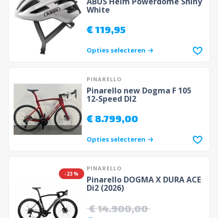
ABUS Helm Powerdome Shiny
White
€
119,95
Opties selecteren
PINARELLO
Pinarello new Dogma F 105
12-Speed DI2
€
8.799,00
Opties selecteren
PINARELLO
-23%
Pinarello DOGMA X DURA ACE
Di2 (2026)
€
14.900,00