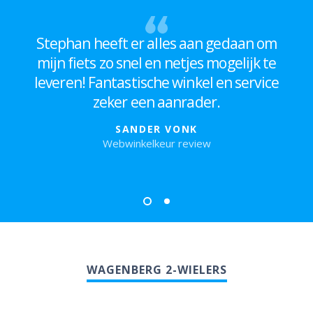
Stephan heeft er alles aan gedaan om
mijn fiets zo snel en netjes mogelijk te
leveren! Fantastische winkel en service
zeker een aanrader.
SANDER VONK
Webwinkelkeur review
WAGENBERG 2-WIELERS