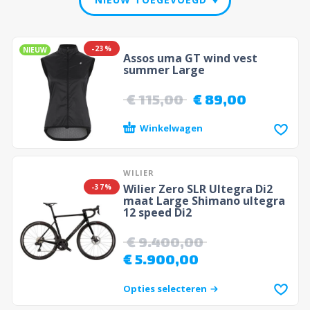
-23%
NIEUW
Assos uma GT wind vest
summer Large
€
115,00
€
89,00
Winkelwagen
WILIER
Wilier Zero SLR Ultegra Di2
-37%
maat Large Shimano ultegra
12 speed Di2
€
9.400,00
€
5.900,00
Opties selecteren