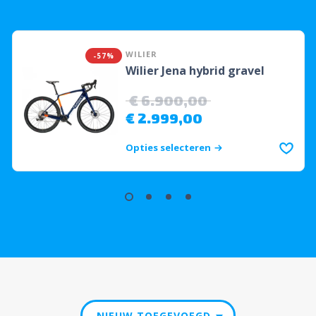
WILIER
-57%
Wilier Jena hybrid gravel
€
6.900,00
€
2.999,00
Opties selecteren
NIEUW TOEGEVOEGD