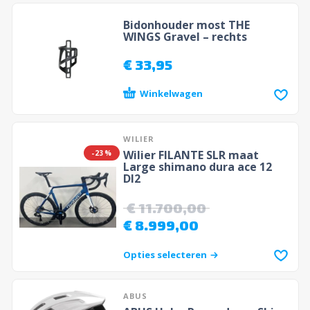
Bidonhouder most THE
WINGS Gravel – rechts
€
33,95
Winkelwagen
WILIER
Wilier FILANTE SLR maat
-23%
Large shimano dura ace 12
DI2
€
11.700,00
€
8.999,00
Opties selecteren
ABUS