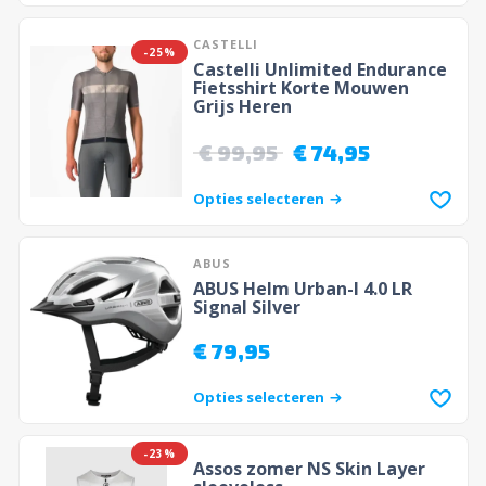
CASTELLI
-25%
Castelli Unlimited Endurance
Fietsshirt Korte Mouwen
Grijs Heren
€
99,95
€
74,95
Opties selecteren
ABUS
ABUS Helm Urban-I 4.0 LR
Signal Silver
€
79,95
Opties selecteren
-23%
Assos zomer NS Skin Layer