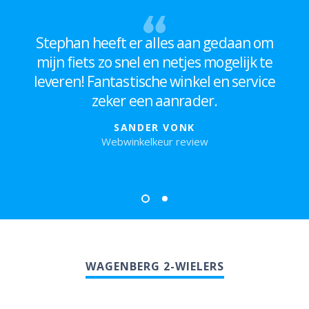
Stephan heeft er alles aan gedaan om
mijn fiets zo snel en netjes mogelijk te
leveren! Fantastische winkel en service
zeker een aanrader.
SANDER VONK
Webwinkelkeur review
WAGENBERG 2-WIELERS