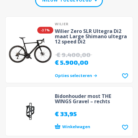
WILIER
Wilier Zero SLR Ultegra Di2
-37%
maat Large Shimano ultegra
12 speed Di2
€
9.400,00
€
5.900,00
Opties selecteren
Bidonhouder most THE
WINGS Gravel – rechts
€
33,95
Winkelwagen