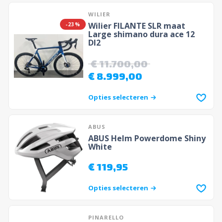
WILIER
Wilier FILANTE SLR maat
-23%
Large shimano dura ace 12
DI2
€
11.700,00
€
8.999,00
Opties selecteren
ABUS
ABUS Helm Powerdome Shiny
White
€
119,95
Opties selecteren
PINARELLO