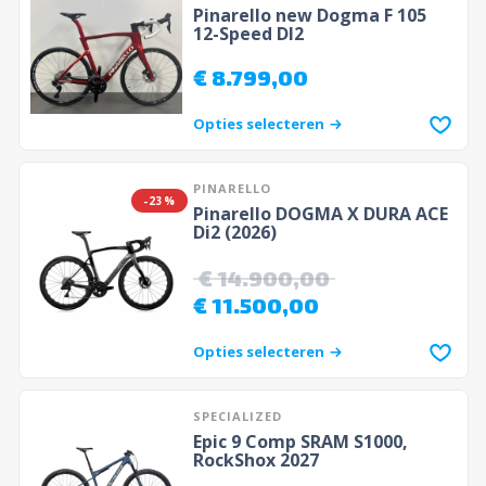
Pinarello new Dogma F 105
12-Speed DI2
€
8.799,00
Opties selecteren
PINARELLO
-23%
Pinarello DOGMA X DURA ACE
Di2 (2026)
€
14.900,00
€
11.500,00
Opties selecteren
SPECIALIZED
Epic 9 Comp SRAM S1000,
RockShox 2027