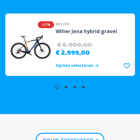
WILIER
-57%
Wilier Jena hybrid gravel
€
6.900,00
€
2.999,00
Opties selecteren
NIEUW TOEGEVOEGD