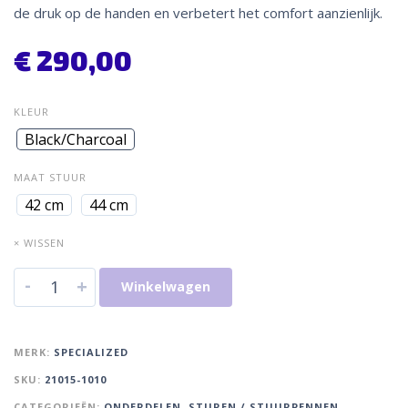
de druk op de handen en verbetert het comfort aanzienlijk.
€
290,00
KLEUR
Black/Charcoal
MAAT STUUR
42 cm
44 cm
× WISSEN
-
+
Winkelwagen
MERK:
SPECIALIZED
SKU:
21015-1010
CATEGORIEËN:
ONDERDELEN
,
STUREN / STUURPENNEN