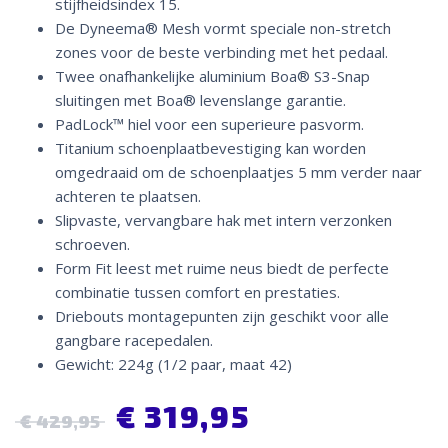
stijfheidsindex 15.
De Dyneema® Mesh vormt speciale non-stretch
zones voor de beste verbinding met het pedaal.
Twee onafhankelijke aluminium Boa® S3-Snap
sluitingen met Boa® levenslange garantie.
PadLock™ hiel voor een superieure pasvorm.
Titanium schoenplaatbevestiging kan worden
omgedraaid om de schoenplaatjes 5 mm verder naar
achteren te plaatsen.
Slipvaste, vervangbare hak met intern verzonken
schroeven.
Form Fit leest met ruime neus biedt de perfecte
combinatie tussen comfort en prestaties.
Driebouts montagepunten zijn geschikt voor alle
gangbare racepedalen.
Gewicht: 224g (1/2 paar, maat 42)
€
319,95
€
429,95