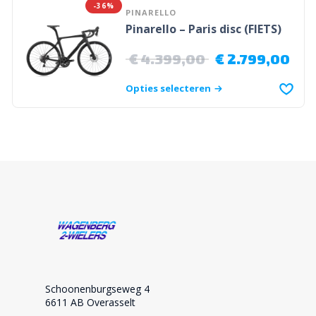
-36%
PINARELLO
Pinarello – Paris disc (FIETS)
€
4.399,00
€
2.799,00
Opties selecteren
Schoonenburgseweg 4
6611 AB Overasselt