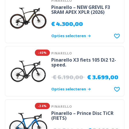
PINARELLO
Pinarello – NEW GREVIL F3
SRAM APEX XPLR (2026)
€
4.300,00
Opties selecteren
-40%
PINARELLO
Pinarello X3 fiets 105 Di2 12-
speed.
€
6.190,00
€
3.699,00
Opties selecteren
-34%
PINARELLO
Pinarello – Prince Disc TiCR
(FIETS)