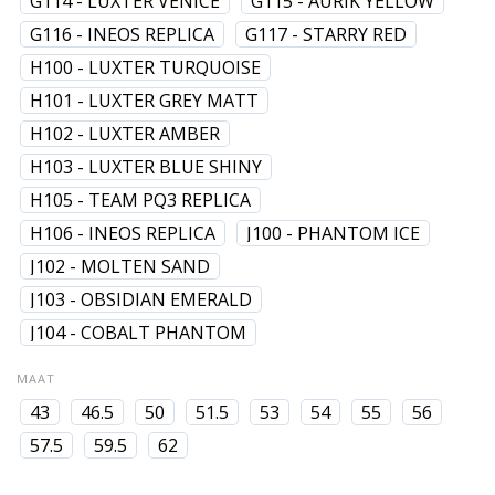
G114 - LUXTER VENICE
G115 - AURIK YELLOW
G116 - INEOS REPLICA
G117 - STARRY RED
H100 - LUXTER TURQUOISE
H101 - LUXTER GREY MATT
H102 - LUXTER AMBER
H103 - LUXTER BLUE SHINY
H105 - TEAM PQ3 REPLICA
H106 - INEOS REPLICA
J100 - PHANTOM ICE
J102 - MOLTEN SAND
J103 - OBSIDIAN EMERALD
J104 - COBALT PHANTOM
MAAT
43
46.5
50
51.5
53
54
55
56
57.5
59.5
62