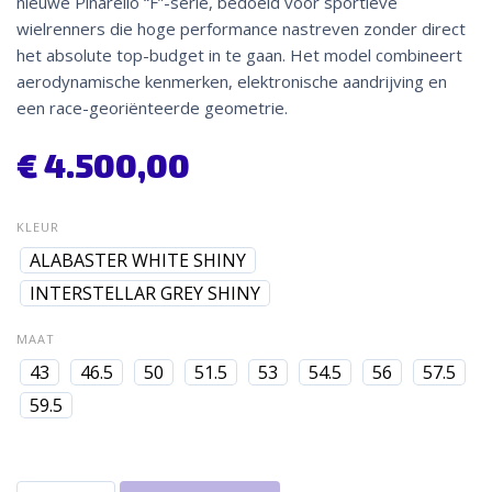
nieuwe Pinarello “F”-serie, bedoeld voor sportieve
wielrenners die hoge performance nastreven zonder direct
het absolute top-budget in te gaan. Het model combineert
aerodynamische kenmerken, elektronische aandrijving en
een race-georiënteerde geometrie.
€
4.500,00
KLEUR
ALABASTER WHITE SHINY
INTERSTELLAR GREY SHINY
MAAT
43
46.5
50
51.5
53
54.5
56
57.5
59.5