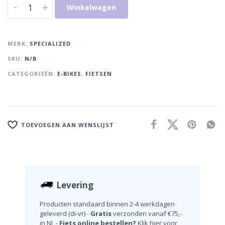
-
+
Winkelwagen
MERK:
SPECIALIZED
SKU:
N/B
CATEGORIEËN:
E-BIKES
,
FIETSEN
TOEVOEGEN AAN WENSLIJST
Levering
Producten standaard binnen 2-4 werkdagen
geleverd (di-vr) -
Gratis
verzonden vanaf €75,-
in NL -
Fiets online bestellen?
Klik hier voor