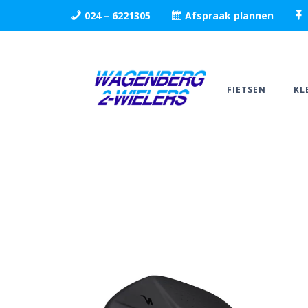
024 – 6221305
Afspraak plannen
FIETSEN
KL