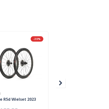
-30%
E
MOST
e R5d Wielset 2023
Most Jaguar XA Aero Ti
stuur