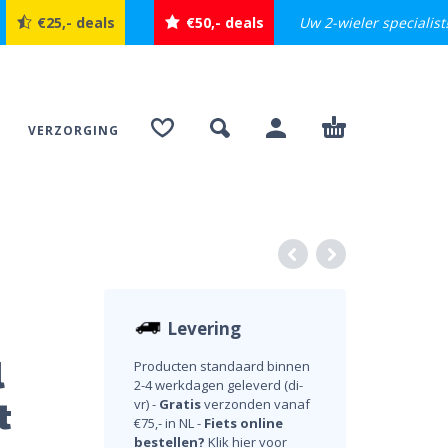
Uw 2-wieler specialist
€25,- deals
€50,- deals
VERZORGING
Levering
l
Producten standaard binnen
2-4 werkdagen geleverd (di-
t
vr) -
Gratis
verzonden vanaf
€75,- in NL -
Fiets online
bestellen?
Klik hier voor