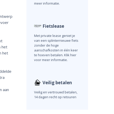
meer informatie.
ontwerp
evoer
Fietslease
Met private lease geniet je
van een splinternieuwe fiets
kt
zonder de hoge
 het
aanschafkosten in één keer
n het
te hoeven betalen. Klik hier
voor meer informatie.
iddelde
tra
Veilig betalen
n aan
Veilig en vertrouwd betalen,
14 dagen recht op retouren