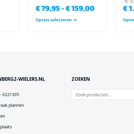
€
1
€
79,95
-
€
159,00
€
1
Opties selecteren
Optie
BERG2-WIELERS.NL
ZOEKEN
– 6221305
raak plannen
ken
plaats