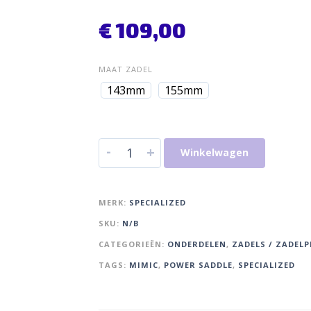
€
109,00
MAAT ZADEL
143mm
155mm
-
+
Winkelwagen
MERK:
SPECIALIZED
SKU:
N/B
CATEGORIEËN:
ONDERDELEN
,
ZADELS / ZADEL
TAGS:
MIMIC
,
POWER SADDLE
,
SPECIALIZED