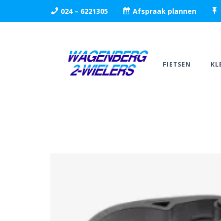
024 – 6221305
Afspraak plannen
FIETSEN
KL