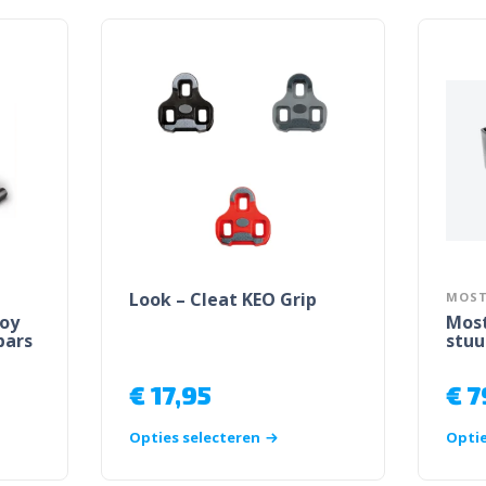
Look – Cleat KEO Grip
MOS
loy
Most
bars
stuu
€
17,95
€
7
Opties selecteren
Optie