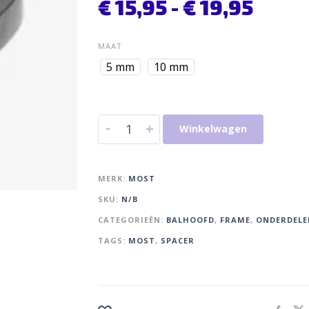
€
15,95
-
€
19,95
MAAT
5 mm
10 mm
-
+
Winkelwagen
MERK:
MOST
SKU:
N/B
CATEGORIEËN:
BALHOOFD
,
FRAME
,
ONDERDELE
TAGS:
MOST
,
SPACER