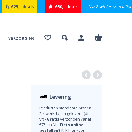
Uw 2-wieler specialist
€25,- deals
€50,- deals
VERZORGING
Levering
Producten standaard binnen
2-4 werkdagen geleverd (di-
vr) -
Gratis
verzonden vanaf
€75,- in NL -
Fiets online
bestellen?
Klik hier voor