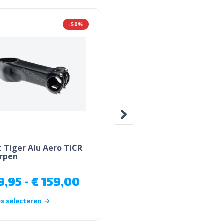
-50%
-3
T
SCOPE
 Tiger Alu Aero TiCR
Scope R4d Wielset 2023
rpen
€
1.498,00
9,95
-
€
159,00
€
1.045,00
s selecteren
Opties selecteren