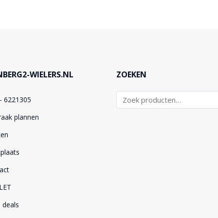
BERG2-WIELERS.NL
ZOEKEN
– 6221305
raak plannen
ken
plaats
act
LET
 deals