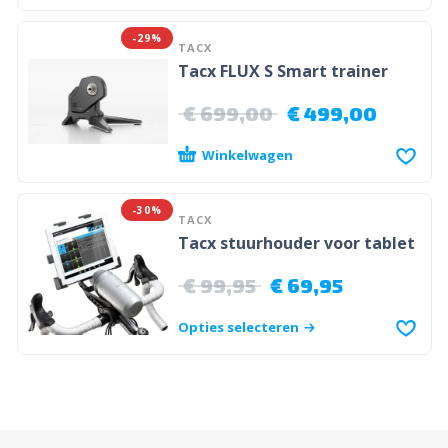
-29%
TACX
Tacx FLUX S Smart trainer
€
699,00
€
499,00
Winkelwagen
-30%
TACX
Tacx stuurhouder voor tablet
€
99,95
€
69,95
Opties selecteren