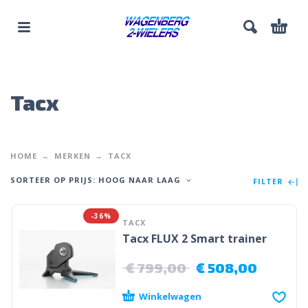
Tacx
HOME
MERKEN
TACX
SORTEER OP PRIJS: HOOG NAAR LAAG
FILTER
-36%
TACX
Tacx FLUX 2 Smart trainer
€
799,00
€
508,00
Winkelwagen