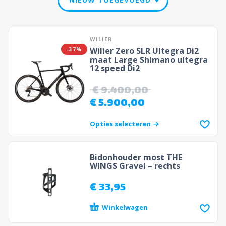
WILIER
Wilier Zero SLR Ultegra Di2
-37%
maat Large Shimano ultegra
12 speed Di2
€
9.400,00
€
5.900,00
Opties selecteren
Bidonhouder most THE
WINGS Gravel – rechts
€
33,95
Winkelwagen