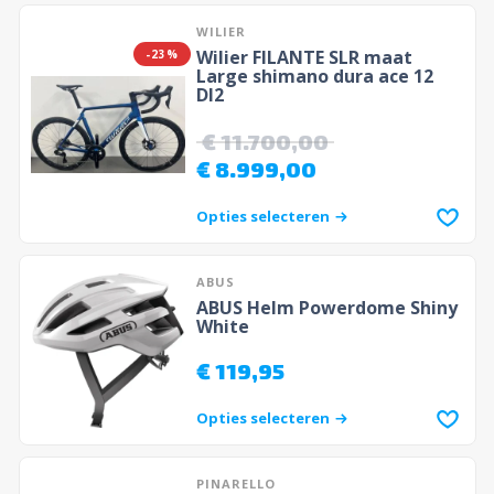
WILIER
Wilier FILANTE SLR maat
-23%
Large shimano dura ace 12
DI2
€
11.700,00
€
8.999,00
Opties selecteren
ABUS
ABUS Helm Powerdome Shiny
White
€
119,95
Opties selecteren
PINARELLO