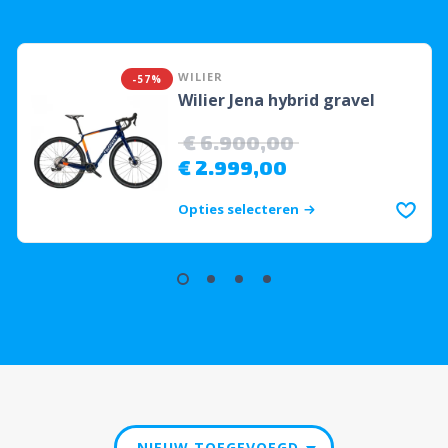
WILIER
-57%
Wilier Jena hybrid gravel
€
6.900,00
€
2.999,00
Opties selecteren
NIEUW TOEGEVOEGD