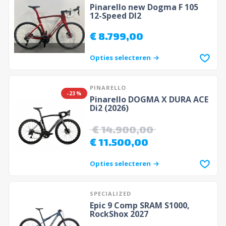
Pinarello new Dogma F 105
12-Speed DI2
€
8.799,00
Opties selecteren
PINARELLO
-23%
Pinarello DOGMA X DURA ACE
Di2 (2026)
€
14.900,00
€
11.500,00
Opties selecteren
SPECIALIZED
Epic 9 Comp SRAM S1000,
RockShox 2027