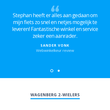
Stephan heeft er alles aan gedaan om
mijn fiets zo snel en netjes mogelijk te
leveren! Fantastische winkel en service
zeker een aanrader.
SANDER VONK
Webwinkelkeur review
WAGENBERG 2-WIELERS