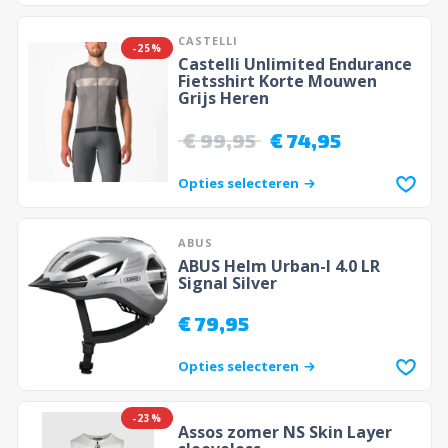
CASTELLI
-25%
Castelli Unlimited Endurance
Fietsshirt Korte Mouwen
Grijs Heren
€
99,95
€
74,95
Opties selecteren
ABUS
ABUS Helm Urban-I 4.0 LR
Signal Silver
€
79,95
Opties selecteren
-23%
Assos zomer NS Skin Layer