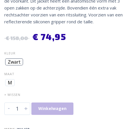
de voorkant. Dit jacket heeft een anatomische vorm met 3
open zakken op de achterzijde. Bovendien één extra vak
rechtsachter voorzien van een ritssluiting. Voorzien van een
reflecterende siliconen gripper rond de taille.
€
74,95
€
158,00
KLEUR
Zwart
MAAT
M
× WISSEN
-
+
Winkelwagen