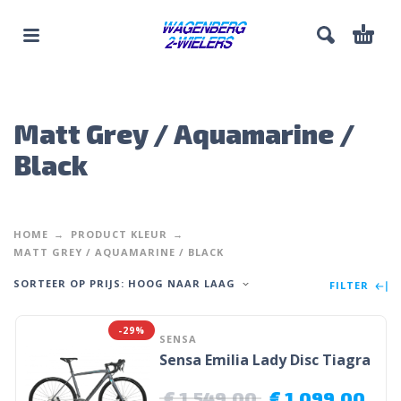
Matt Grey / Aquamarine /
Black
HOME
PRODUCT KLEUR
MATT GREY / AQUAMARINE / BLACK
SORTEER OP PRIJS: HOOG NAAR LAAG
FILTER
-29%
SENSA
Sensa Emilia Lady Disc Tiagra
€
1.549,00
€
1.099,00