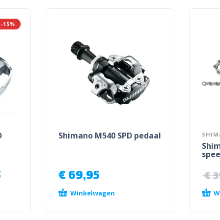
-15%
D
Shimano M540 SPD pedaal
SHIM
Shim
spee
5
€
69,95
€
3
Winkelwagen
W