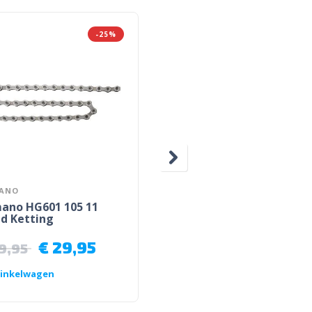
-25%
ANO
MOST
ano HG601 105 11
Most Split Spacers TiCR
d Ketting
€
29,95
€
15,95
-
€
19,95
9,95
inkelwagen
Opties selecteren