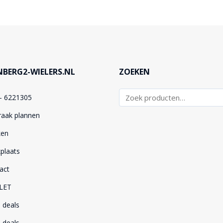
BERG2-WIELERS.NL
ZOEKEN
– 6221305
raak plannen
ken
plaats
act
LET
 deals
 deals