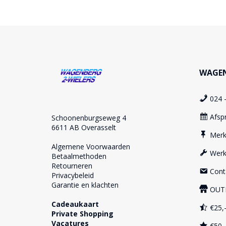
WAGEN
024 
Afsp
Schoonenburgseweg 4
6611 AB Overasselt
Mer
Algemene Voorwaarden
Werk
Betaalmethoden
Retourneren
Cont
Privacybeleid
Garantie en klachten
OUT
Cadeaukaart
€25,-
Private Shopping
Vacatures
€50,-