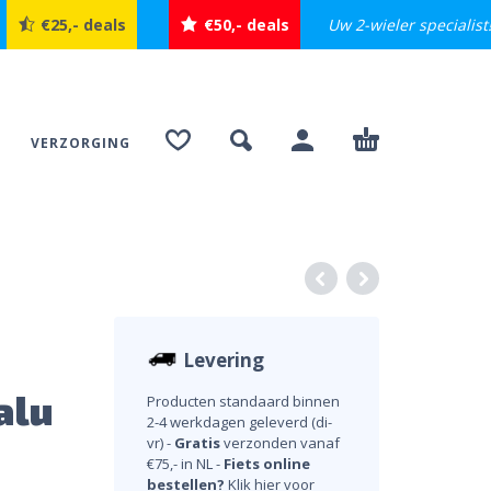
Uw 2-wieler specialist
€25,- deals
€50,- deals
VERZORGING
Levering
alu
Producten standaard binnen
2-4 werkdagen geleverd (di-
vr) -
Gratis
verzonden vanaf
€75,- in NL -
Fiets online
bestellen?
Klik hier voor