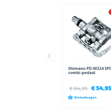
Shimano PD-M324 SP
combi-pedaal
€
54,9
€
64,95
Winkelwagen