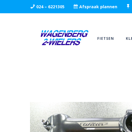
024 – 6221305
Afspraak plannen
FIETSEN
KL