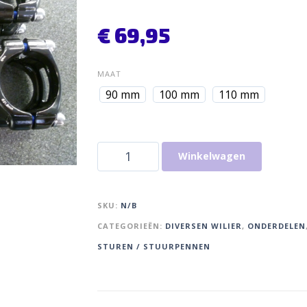
€
69,95
MAAT
90 mm
100 mm
110 mm
Winkelwagen
SKU:
N/B
CATEGORIEËN:
DIVERSEN WILIER
,
ONDERDELEN
STUREN / STUURPENNEN